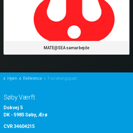
MATE@SEA samarbejde
Hjem
Reference
Forretningspartnere
Søby Værft
Dokvej 5
DK - 5985 Søby, Ærø
CVR 34604215