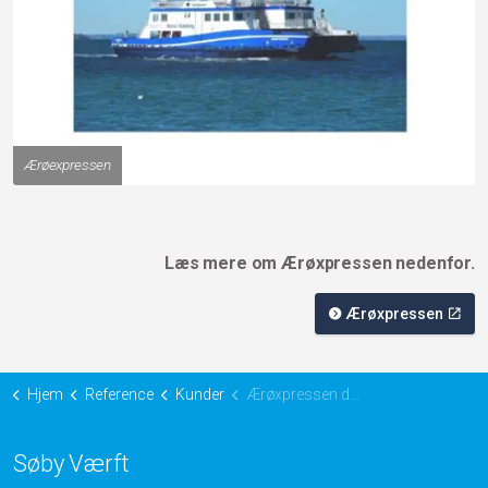
Ærøexpressen
Læs mere om Ærøxpressen nedenfor.
Ærøxpressen
Hjem
Reference
Kunder
Ærøxpressen dokninger
Søby Værft