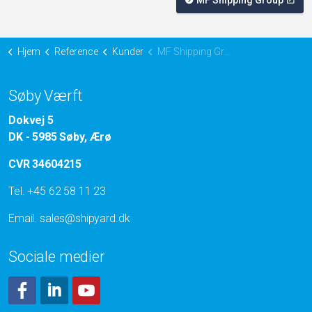
MF Shipping Group
Hjem
Reference
Kunder
MF Shipping Group dokning
Søby Værft
Dokvej 5
DK - 5985 Søby, Ærø
CVR 34604215
Tel.
+45 62 58 11 23
Email.
sales@shipyard.dk
Sociale medier