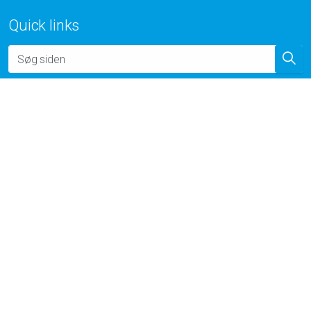
Facebook
LinkedIn
YouTube
Quick links
Downloads
Søby Værft Brochure
Download - Filstørrelse: 13159KB
Standard betingelser
Download - Filstørrelse: 341KB
© 2026 Søby Værft